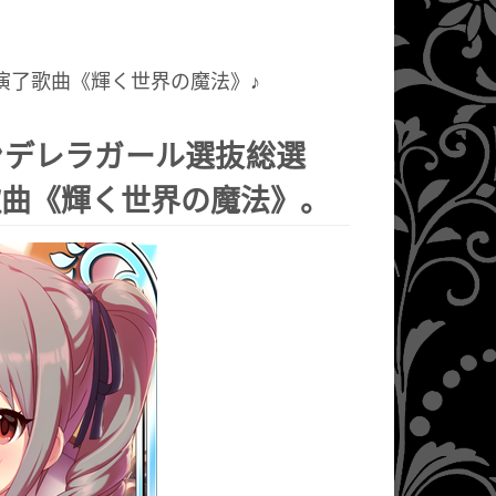
演了歌曲《輝く世界の魔法》♪
シンデレラガール選抜総選
歌曲《輝く世界の魔法》。