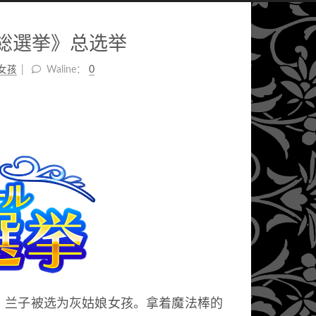
総選挙》总选举
女孩
Waline：
0
，兰子被选为灰姑娘女孩。拿着魔法棒的