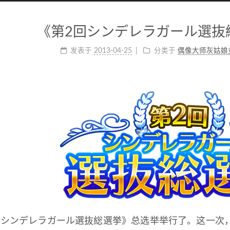
《第2回シンデレラガール選抜
发表于
2013-04-25
分类于
偶像大师灰姑娘
回シンデレラガール選抜総選挙》总选举举行了。这一次