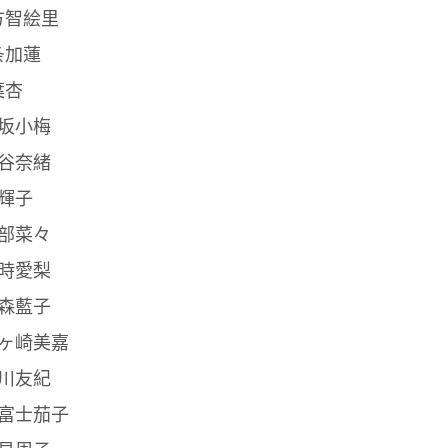
方智絵里
条加蓮
葉杏
白坂小梅
神谷奈緒
星輝子
安部菜々
十時愛梨
高森藍子
城ヶ崎美嘉
姫川友紀
鷹富士茄子