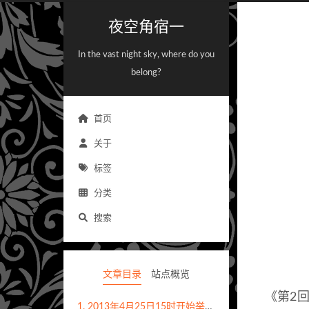
夜空角宿一
In the vast night sky, where do you
belong?
首页
关于
标签
分类
搜索
文章目录
站点概览
《第2
1.
2013年4月25日15时开始举行《第2回シンデレラガール選抜総選挙》，获得第一至第五名的偶像演唱新作歌曲《輝く世界の魔法》。