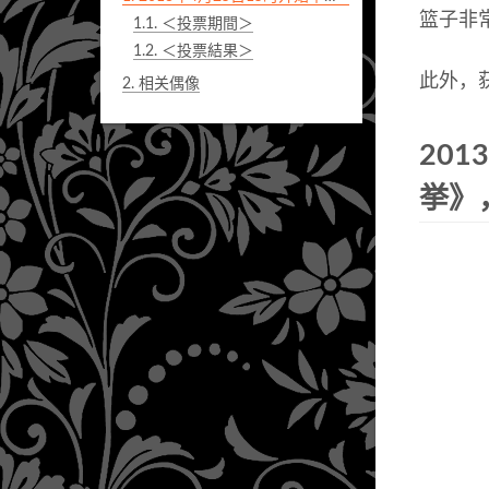
篮子非
1.1.
＜投票期間＞
1.2.
＜投票結果＞
此外，
2.
相关偶像
20
挙》