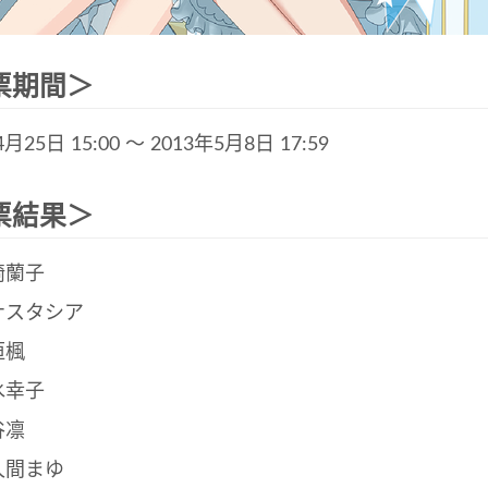
票期間＞
4月25日 15:00 ～ 2013年5月8日 17:59
票結果＞
崎蘭子
ナスタシア
垣楓
水幸子
谷凛
久間まゆ