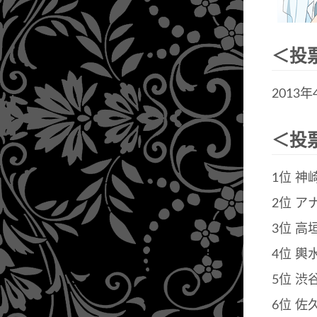
＜投
2013年
＜投
1位 神
2位 ア
3位 高
4位 輿
5位 渋
6位 佐