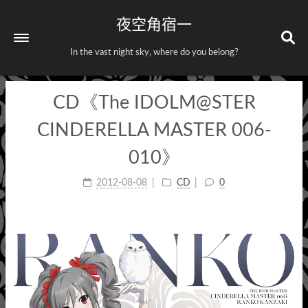
夜空角宿一
In the vast night sky, where do you belong?
CD《The IDOLM@STER
首页
关于
CINDERELLA MASTER 006-
标签
010》
分类
2012-08-08
CD
0