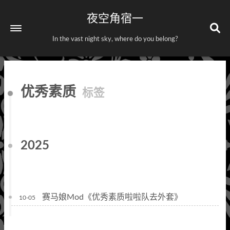
夜空角宿一
In the vast night sky, where do you belong?
首页
优秀素质
标签
关于
标签
分类
2025
赛马娘Mod《优秀素质啦啦队去外套》
10-05