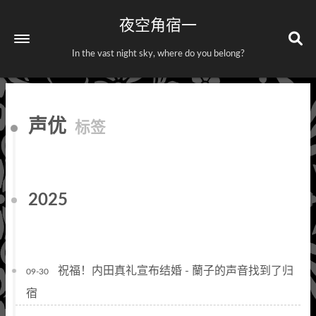
夜空角宿一
In the vast night sky, where do you belong?
首页
声优
标签
关于
标签
分类
2025
祝福！内田真礼宣布结婚 - 蘭子的声音找到了归
09-30
宿