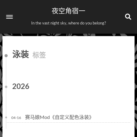
夜空角宿一
In the vast night sky, where do you belong?
首页
泳装
标签
关于
标签
分类
2026
赛马娘Mod《自定义配色泳装》
04-16