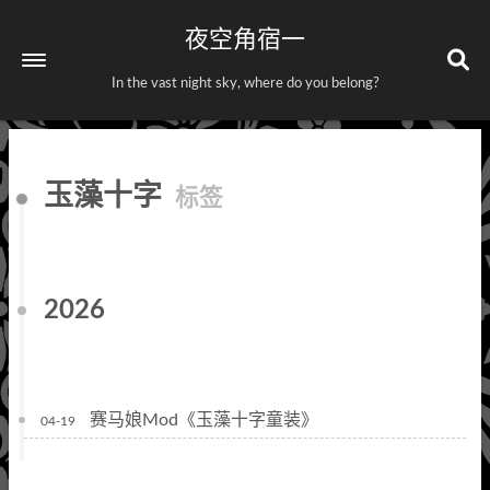
夜空角宿一
In the vast night sky, where do you belong?
首页
玉藻十字
标签
关于
标签
分类
2026
赛马娘Mod《玉藻十字童装》
04-19