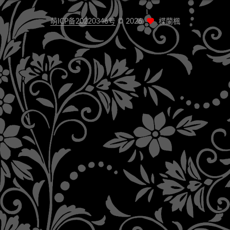
萌ICP备20220346号
©
2026
楪蘭楓