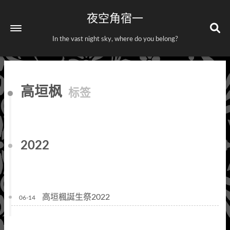
夜空角宿一
In the vast night sky, where do you belong?
首页
高垣枫
标签
关于
标签
分类
2022
高垣楓誕生祭2022
06-14