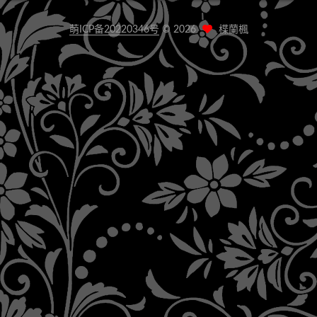
萌ICP备20220346号
©
2026
楪蘭楓