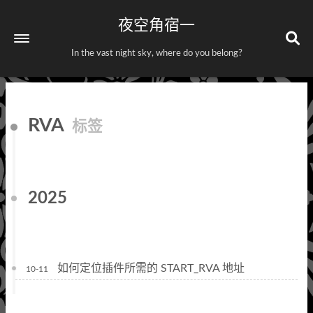
夜空角宿一
In the vast night sky, where do you belong?
首页
RVA
标签
关于
标签
分类
2025
如何定位插件所需的 START_RVA 地址
10-11