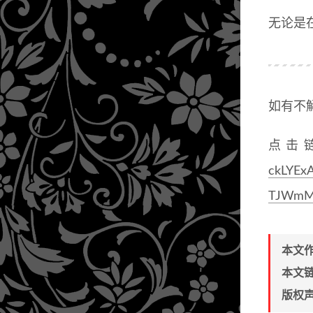
无论是
如有不
点击
ckLYEx
TJWmMe
本文
本文
版权