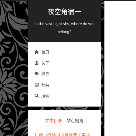
夜空角宿一
In the vast night sky, where do you
belong?
首页
关于
标签
分类
搜索
文章目录
站点概览
1.
赛马娘Mod《爱丘速子实验室白大褂》