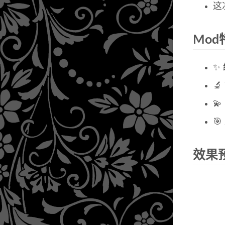
这
Mod
✨
🔬
💫
🎯
效果