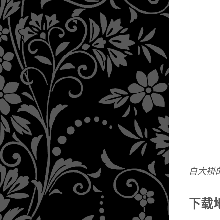
白大褂
下载