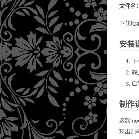
文件名
下载地
安装
下
解
启
制作
这款m
现出别