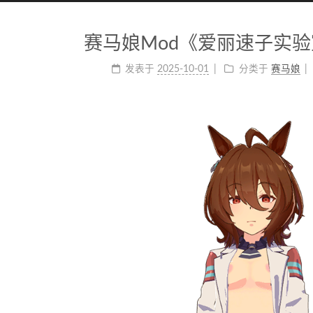
赛马娘Mod《爱丽速子实
发表于
2025-10-01
分类于
赛马娘