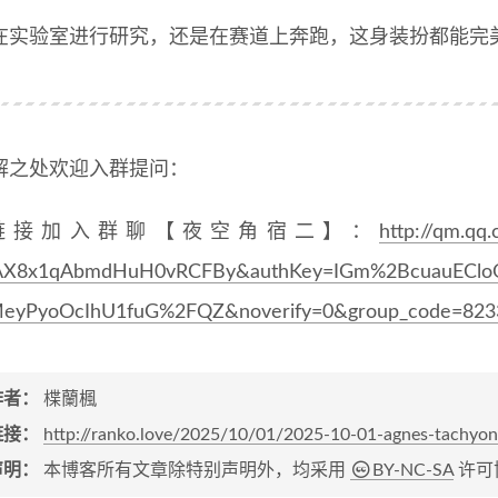
在实验室进行研究，还是在赛道上奔跑，这身装扮都能完
解之处欢迎入群提问：
链接加入群聊【夜空角宿二】：
http://qm.qq
AX8x1qAbmdHuH0vRCFBy&authKey=IGm%2BcuauEClo
yPyoOcIhU1fuG%2FQZ&noverify=0&group_code=823
作者：
楪蘭楓
链接：
http://ranko.love/2025/10/01/2025-10-01-agnes-tachyon
声明：
本博客所有文章除特别声明外，均采用
BY-NC-SA
许可