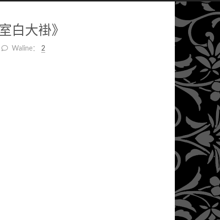
验室白大褂》
Waline：
2