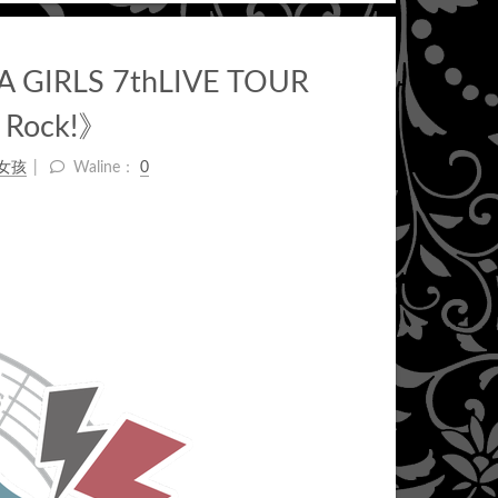
GIRLS 7thLIVE TOUR
g Rock!》
女孩
Waline：
0