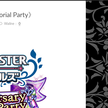
rial Party》
Waline：
0