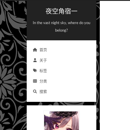
夜空角宿一
In the vast night sky, where do you
belong?
首页
关于
标签
分类
搜索