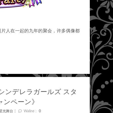
回顾你和你的制片人在一起的九年的聚会，许多偶像都
ー シンデレラガールズ スタ
ャンペーン》
星光舞台
Waline：
0