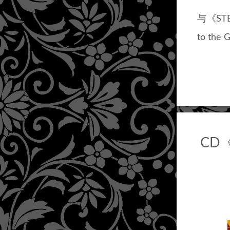
与《ST
to t
CD《