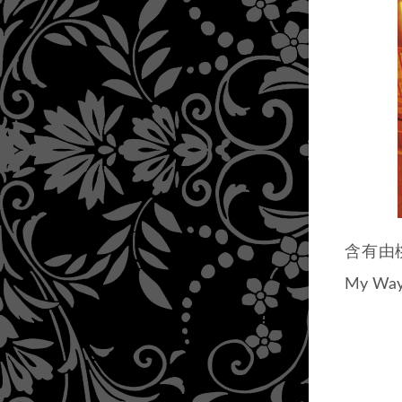
含有由
My W