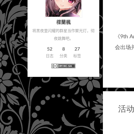
楪蘭楓
将黑夜里闪耀的群星当作聚光灯，彻
《9th
夜跳舞吧。
会出场
52
8
27
日志
分类
标签
活动