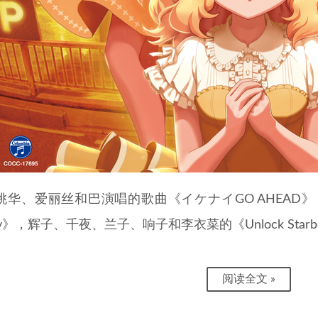
桃华、爱丽丝和巴演唱的歌曲《イケナイGO AHEAD》，
ay》，辉子、千夜、兰子、响子和李衣菜的《Unlock Sta
阅读全文 »