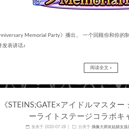
 Anniversary Memorial Party》播出。 一个
并发表讲话♪
阅读全文 »
《STEINS;GATE×アイドルマスタ
ーライトステージコラボキ
发表于
2020-07-28
分类于
偶像大师灰姑娘女孩