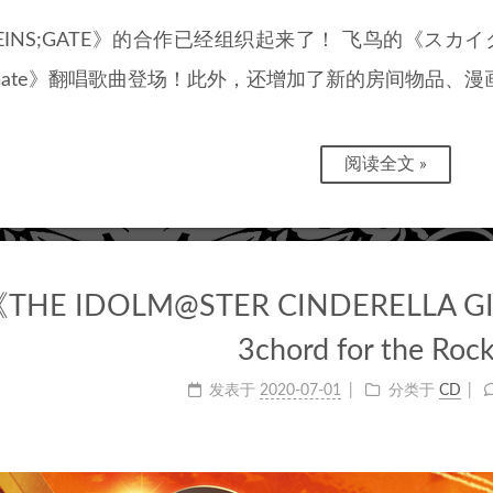
EINS;GATE》的合作已经组织起来了！ 飞鸟的《スカイ
he Gate》翻唱歌曲登场！此外，还增加了新的房间物品、
阅读全文 »
THE IDOLM@STER CINDERELLA GI
3chord for the Roc
发表于
2020-07-01
分类于
CD